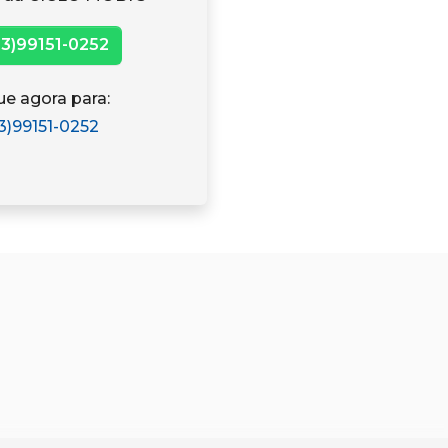
3)99151-0252
ue agora para:
3)99151-0252