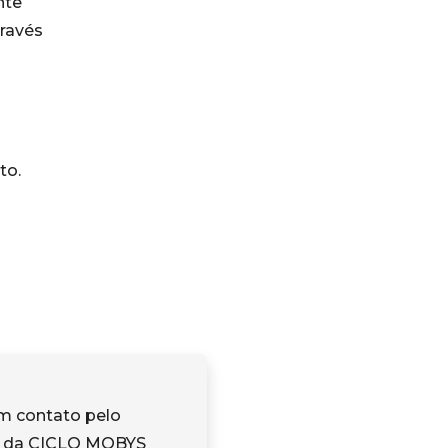
nte
través
to.
m contato pelo
 da CICLO MOBYS