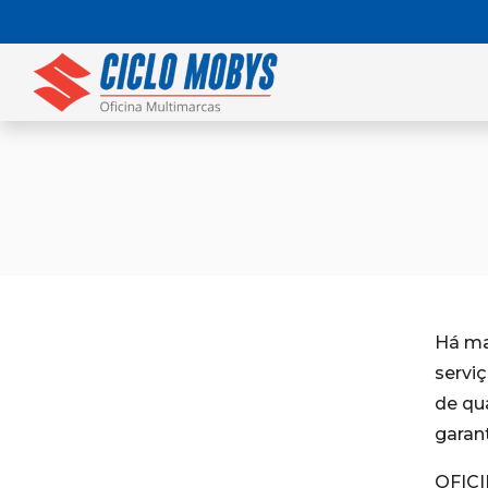
Há ma
servi
de qu
garan
OFIC