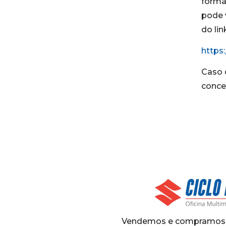
forma
pode v
do lin
https
Caso 
conce
Vendemos e compramos