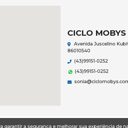
CICLO MOBYS
Avenida Juscelino Kubit
86010540
(43)99151-0252
(43)99151-0252
sonia@ciclomobys.com
Termos
Privacidade
a garantir a segurança e melhorar sua experiência de 