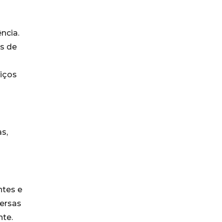
ncia.
s de
viços
s,
ntes e
ersas
nte.