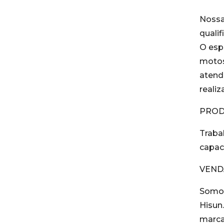
Nossa
quali
O esp
motos
atend
reali
PRO
Traba
capac
VEND
Somos
Hisun
marca