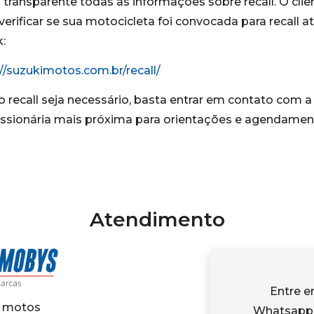
 transparente todas as informações sobre recall. O clie
erificar se sua motocicleta foi convocada para recall a
k:
://suzukimotos.com.br/recall/
o recall seja necessário, basta entrar em contato com a
ssionária mais próxima para orientações e agendamen
Atendimento
Entre e
 motos
Whatsapp