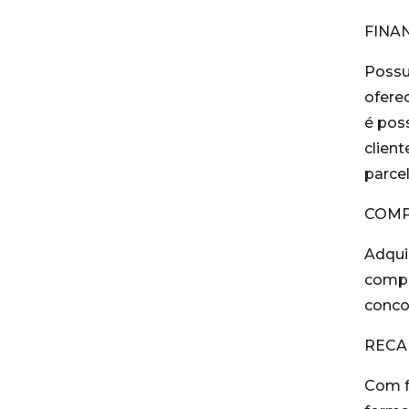
FINA
Possu
ofere
é pos
client
parce
COMP
Adqui
compr
conco
RECA
Com f