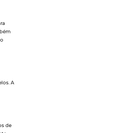
ara
mbém
do
los. A
os de